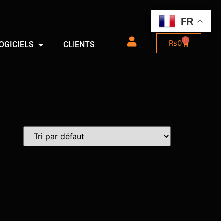
FR
0
₨
0
OGICIELS
CLIENTS