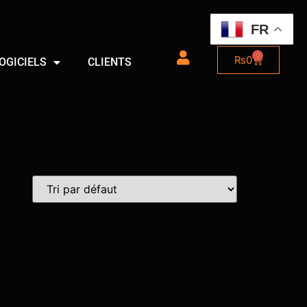
FR
0
₨
0
OGICIELS
CLIENTS