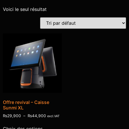
Voici le seul résultat
Offre revival – Caisse
Sunmi XL
₨
29,900
–
₨
44,900
excl.VAT
Choix des options