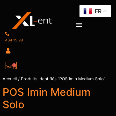
FR
434 15 99
0
₨
0
Accueil
/ Produits identifiés “POS Imin Medium Solo”
POS Imin Medium
Solo