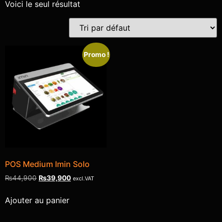
Voici le seul résultat
Promo !
POS Medium Imin Solo
₨
44,900
₨
39,900
excl.VAT
Ajouter au panier