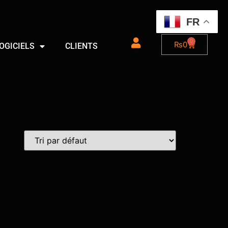
FR
0
₨
0
OGICIELS
CLIENTS