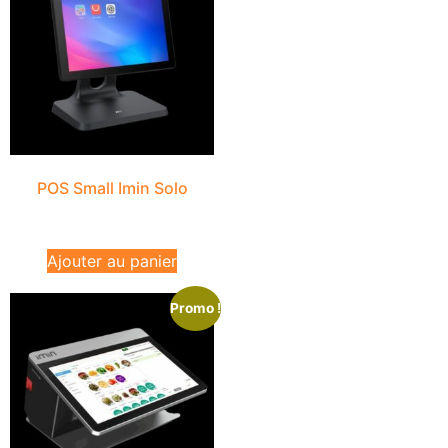
POS Small Imin Solo
₨
29,900
excl.VAT
Ajouter au panier
Promo !