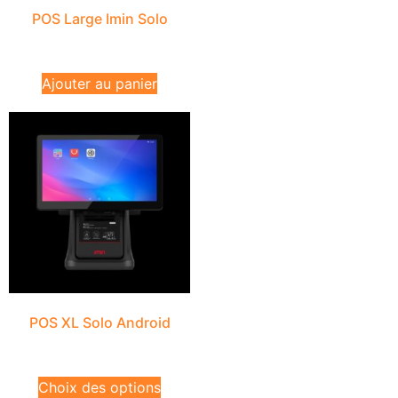
POS Large Imin Solo
₨
44,900
excl.VAT
Ajouter au panier
POS XL Solo Android
₨
59,900
–
₨
74,900
excl.VAT
Choix des options