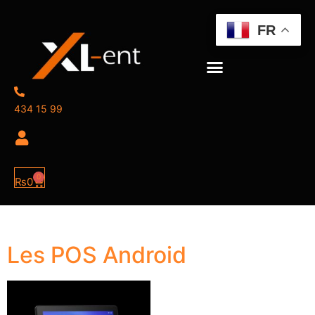
FR
434 15 99
0
₨
0
Les POS Android