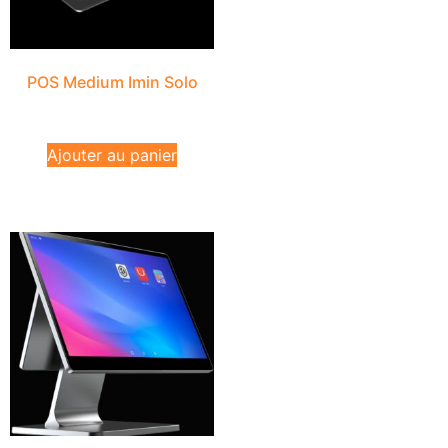
POS Medium Imin Solo
₨
44,900
₨
39,900
excl.VAT
Ajouter au panier