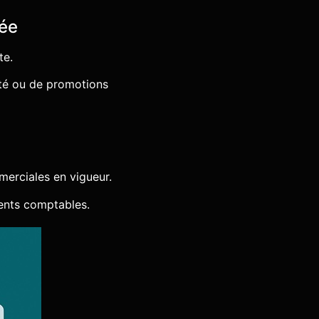
rée
te.
ité ou de promotions
erciales en vigueur.
ents comptables.