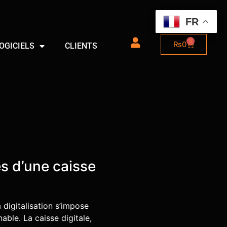
FR
0
₨
0
OGICIELS
CLIENTS
s d’une caisse
digitalisation s’impose
ble. La caisse digitale,