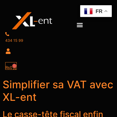
FR
434 15 99
0
₨
0
Simplifier sa VAT avec
XL-ent
Le casse-tête fiscal enfin